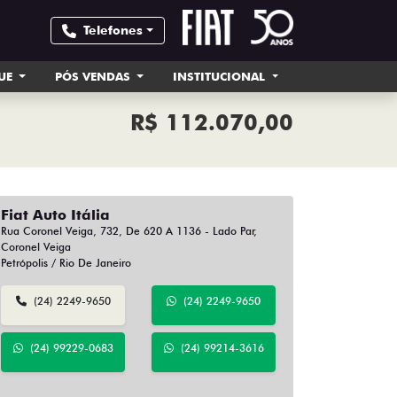
Telefones
UE
PÓS VENDAS
INSTITUCIONAL
R$ 112.070,00
Fiat Auto Itália
Rua Coronel Veiga, 732, De 620 A 1136 - Lado Par,
Coronel Veiga
Petrópolis / Rio De Janeiro
(24) 2249-9650
(24) 2249-9650
(24) 99229-0683
(24) 99214-3616