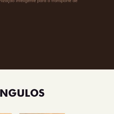
ecendo mais capacidade de reboque,
oceria e um visual ainda mais imponente
rreno com confiança.
ia
ÂNGULOS