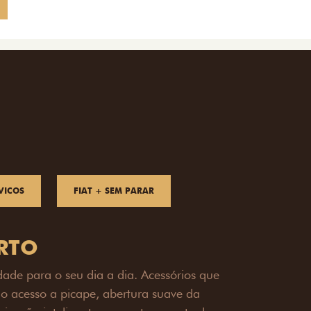
VICOS
FIAT + SEM PARAR
OAD
ualquer desafio. O Pack off-road combina
é 3,5 toneladas, alargadores de para-