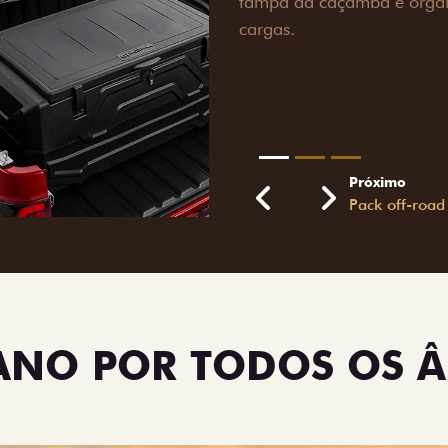
lamas e overbumper, ofer
proteção extra para a carr
para enfrentar qualquer te
Próximo
Previous
Next
Pack tecnolog
TANO POR TODOS OS 