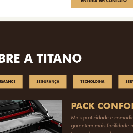
ENTRAR EM CONTATO
BRE A TITANO
ORMANCE
SEGURANÇA
TECNOLOGIA
SER
PACK OFF-R
Prepare sua picape para q
engate de reboque para at