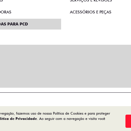
AS
SERVIÇOS E REVISÕES
DORAS
ACESSÓRIOS E PEÇAS
AS PARA PCD
avegação, fazemos uso de nossa Política de Cookies e para proteger
lítica de Privacidade
. Ao seguir com a navegação e visita você
Desenvolvido pela DEALERSPACE ® Direitos Reservados.