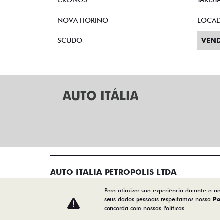
CRONOS
TAXIST
NOVA FIORINO
LOCA
SCUDO
VEND
AUTO ITALIA PETROPOLIS LTDA
20.617.240/0001-47
Para otimizar sua experiência durante a n
seus dados pessoais respeitamos nossa
Po
concorda com nossas Políticas.