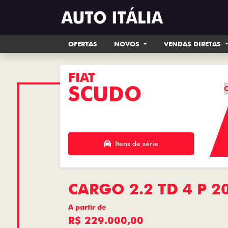
OFERTAS
NOVOS
VENDAS DIRETAS
FIAT
SCUDO
C
Itens de série
CARGO 2.2 TD 4 P 2
A partir de
R$ 229.000,00