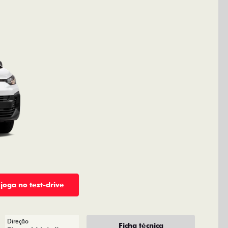
 joga no test-drive
Direção
Ficha técnica