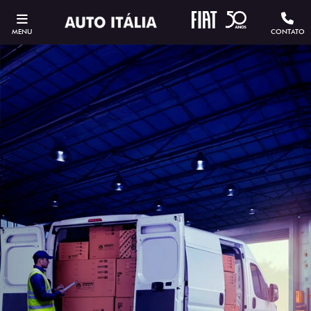
MENU
CONTATO
ESTOU INTERESSADO
Versão escolhida