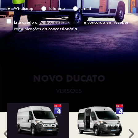
Preferência de contato:
Whatsapp
Telefone
Email
Li e aceito a
Política de Privacidade
e concordo em receber
comunicações da concessionária.
ENTRAR EM CONTATO
NOVO DUCATO
VERSÕES