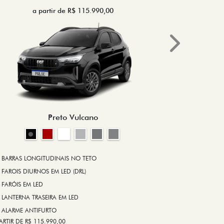
a partir de R$ 115.990,00
a 
Next
BRAKE-LIGHT
BARRAS LONG
RODA DE LIGA
Preto Vulcano
ALARME ANT
ASR (CONTRO
A PARTIR DE R$ 1
+ VER MAIS I
BARRAS LONGITUDINAIS NO TETO
FAROIS DIURNOS EM LED (DRL)
FARÓIS EM LED
FICHA TÉ
LANTERNA TRASEIRA EM LED
ALARME ANTIFURTO
ARTIR DE R$ 115.990,00