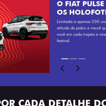
VISUAL COM 
Se liga no que compõe a ide
numerada, adesivo lateral 
a exclusividade, enquanto o
rodas de liga-leve aro 16”
com ainda mais estilo.
Previous
Next
seu ritmo
POR CADA DETALHE DO