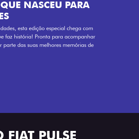
ENERGIA LOLLABR
ntidade exclusiva do festival: série
LollaBR e a soleira temática que reforçam
s detalhes escurecidos, o teto bicolor e as
 em preto brilhante completam o visual
 FIAT PULSE