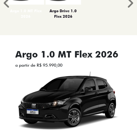
Anterior
P
Argo 1.0 MT Flex
Argo Drive 1.0
2026
Flex 2026
Argo 1.0 MT Flex 2026
a partir de R$ 95.990,00