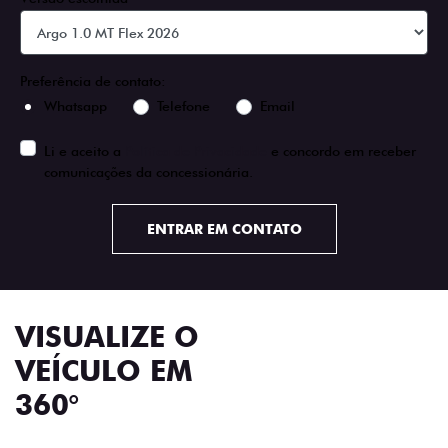
Preferência de contato:
Whatsapp
Telefone
Email
Li e aceito a
Política de Privacidade
e concordo em receber
comunicações da concessionária.
ENTRAR EM CONTATO
VISUALIZE O
VEÍCULO EM
360°