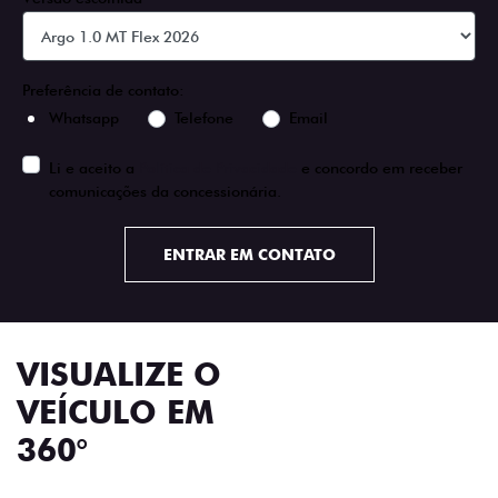
Preferência de contato:
Whatsapp
Telefone
Email
Li e aceito a
Política de Privacidade
e concordo em receber
comunicações da concessionária.
ENTRAR EM CONTATO
VISUALIZE O
VEÍCULO EM
360°