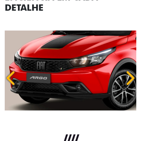
DETALHE
Anterior
Próx