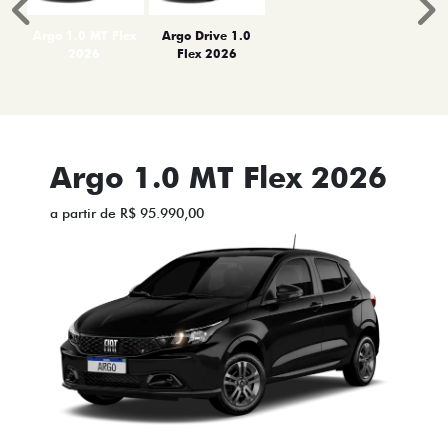
Anterior
P
Argo 1.0 MT Flex
Argo Drive 1.0
2026
Flex 2026
Argo 1.0 MT Flex 2026
a partir de R$ 95.990,00