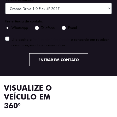
Preferência de contato:
Whatsapp
Telefone
Email
Li e aceito a
Política de Privacidade
e concordo em receber
comunicações da concessionária.
ENTRAR EM CONTATO
VISUALIZE O
VEÍCULO EM
360°