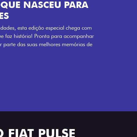
ENERGIA LOLLABR
ntidade exclusiva do festival: série
LollaBR e a soleira temática que reforçam
s detalhes escurecidos, o teto bicolor e as
 em preto brilhante completam o visual
 FIAT PULSE