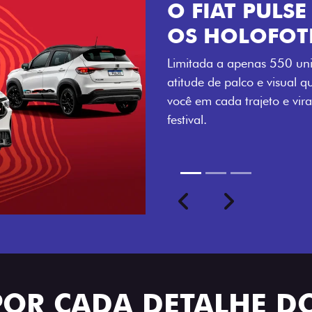
VISUAL COM 
Se liga no que compõe a ide
numerada, adesivo lateral 
a exclusividade, enquanto o
rodas de liga-leve aro 16”
com ainda mais estilo.
Previous
Next
seu ritmo
POR CADA DETALHE DO