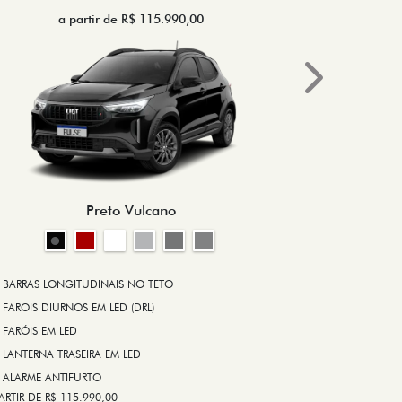
a partir de R$ 115.990,00
a 
Next
BRAKE-LIGHT
BARRAS LONG
RODA DE LIGA
Preto Vulcano
ALARME ANT
ASR (CONTRO
A PARTIR DE R$ 1
+ VER MAIS I
BARRAS LONGITUDINAIS NO TETO
FAROIS DIURNOS EM LED (DRL)
FARÓIS EM LED
FICHA TÉ
LANTERNA TRASEIRA EM LED
ALARME ANTIFURTO
ARTIR DE R$ 115.990,00