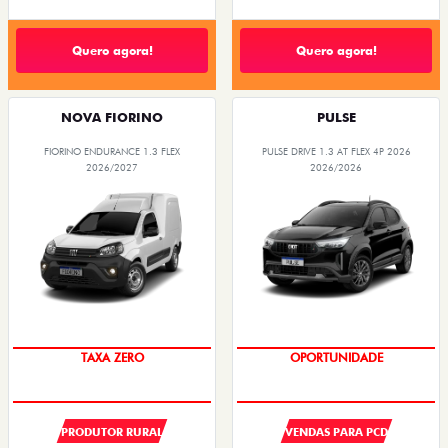
Quero agora!
Quero agora!
NOVA FIORINO
PULSE
FIORINO ENDURANCE 1.3 FLEX
PULSE DRIVE 1.3 AT FLEX 4P 2026
2026/2027
2026/2026
TAXA ZERO
OPORTUNIDADE
PRODUTOR RURAL
VENDAS PARA PCD