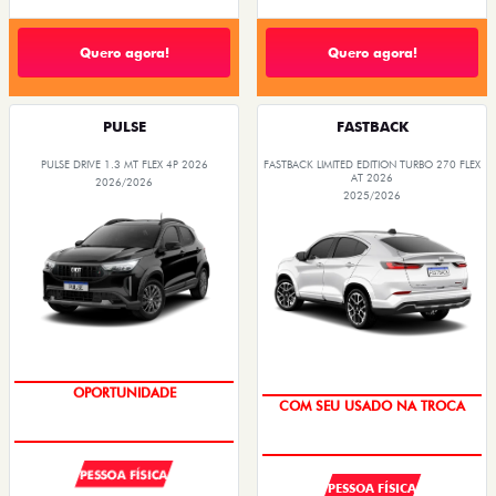
Quero agora!
Quero agora!
PULSE
FASTBACK
PULSE DRIVE 1.3 MT FLEX 4P 2026
FASTBACK LIMITED EDITION TURBO 270 FLEX
AT 2026
2026/2026
2025/2026
NOVA VERSÃO
COM SEU USADO NA TROCA
PESSOA FÍSICA
PESSOA FÍSICA