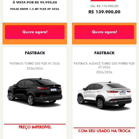
À VISTA POR R$ 99.990,00
De: R$ 176.900,00
PULSE DRIVE 1.3 MT FLEX 4P 2026
R$ 139.900,00
Quero agora!
Quero agora!
FASTBACK
FASTBACK
FASTBACK TURBO 200 FLEX AT 2026
FASTBACK AUDACE TURBO 200 HYBRID FLEX
AT 2026
2026/2026
2026/2026
PREÇO IMPERDÍVEL
COM SEU USADO NA TROCA