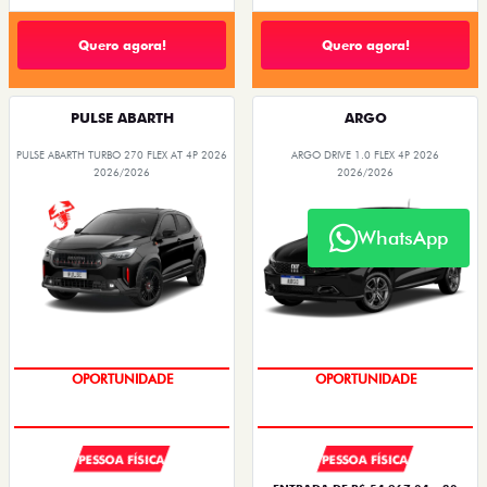
Quero agora!
Quero agora!
PULSE ABARTH
ARGO
PULSE ABARTH TURBO 270 FLEX AT 4P 2026
ARGO DRIVE 1.0 FLEX 4P 2026
2026/2026
2026/2026
WhatsApp
SAIA DE FIAT 0KM
BÔNUS DE 6 MIL REAIS
PESSOA FÍSICA
PESSOA FÍSICA