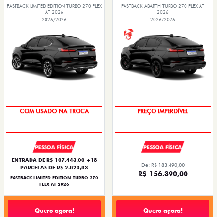
FASTBACK LIMITED EDITION TURBO 270 FLEX
FASTBACK ABARTH TURBO 270 FLEX AT
AT 2026
2026
2026/2026
2026/2026
TAXA ZERO
SAIA DE FIAT 0KM
PESSOA FÍSICA
PESSOA FÍSICA
ENTRADA DE R$ 107.443,00 +18
De: R$ 183.490,00
PARCELAS DE R$ 2.820,83
R$ 156.390,00
FASTBACK LIMITED EDITION TURBO 270
FLEX AT 2026
Quero agora!
Quero agora!