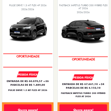
PULSE DRIVE 1.3 MT FLEX 4P 2026
FASTBACK IMPETUS TURBO 200 HYBRID FLEX
AT 2026
2026/2026
2026/2026
NOVA VERSÃO
PREÇO IMPERDÍVEL
PESSOA FÍSICA
PESSOA FÍSICA
ENTRADA DE R$ 60.070,57 +36
ENTRADA DE R$ 67.661,10 +24
PARCELAS DE R$ 1.489,00
PARCELAS DE R$ 6.152,10
PULSE DRIVE 1.3 MT FLEX 4P 2026
FASTBACK IMPETUS TURBO 200 HYBRID
FLEX AT 2026
Quero agora!
Quero agora!