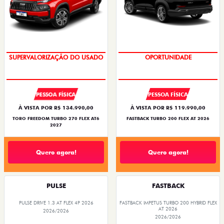
OPORTUNIDADE
OPORTUNIDADE
PESSOA FÍSICA
PESSOA FÍSICA
À VISTA POR R$ 134.990,00
À VISTA POR R$ 119.990,00
TORO FREEDOM TURBO 270 FLEX AT6
FASTBACK TURBO 200 FLEX AT 2026
2027
Quero agora!
Quero agora!
PULSE
FASTBACK
PULSE DRIVE 1.3 AT FLEX 4P 2026
FASTBACK IMPETUS TURBO 200 HYBRID FLEX
AT 2026
2026/2026
2026/2026