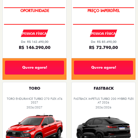
SAIA DE FIAT 0KM
SUPER DESCONTO
PESSOA FÍSICA
PESSOA FÍSICA
De: R$ 162.490,00
De: R$ 85.490,00
R$ 146.290,00
R$ 72.790,00
Quero agora!
Quero agora!
TORO
FASTBACK
TORO ENDURANCE TURBO 270 FLEX AT6
FASTBACK IMPETUS TURBO 200 HYBRID FLEX
2027
AT 2026
2026/2027
2026/2026