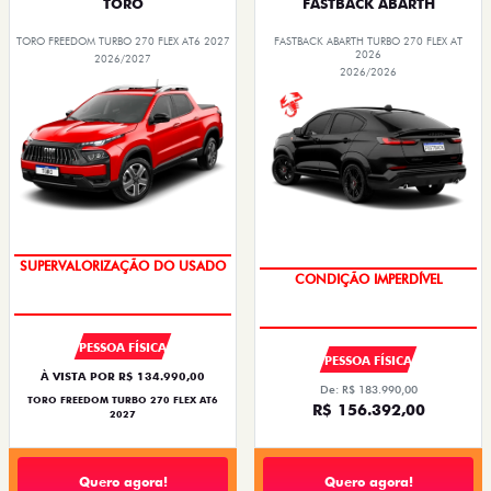
TORO
FASTBACK ABARTH
TORO FREEDOM TURBO 270 FLEX AT6 2027
FASTBACK ABARTH TURBO 270 FLEX AT
2026
2026/2027
2026/2026
OPORTUNIDADE
CONDIÇÃO IMPERDÍVEL
PESSOA FÍSICA
PESSOA FÍSICA
À VISTA POR R$ 134.990,00
De: R$ 183.990,00
TORO FREEDOM TURBO 270 FLEX AT6
R$ 156.392,00
2027
Quero agora!
Quero agora!