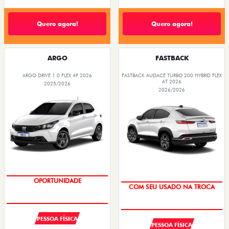
Quero agora!
Quero agora!
ARGO
FASTBACK
ARGO DRIVE 1.0 FLEX 4P 2026
FASTBACK AUDACE TURBO 200 HYBRID FLEX
AT 2026
2025/2026
2026/2026
OPORTUNIDADE
COM SEU USADO NA TROCA
PESSOA FÍSICA
PESSOA FÍSICA