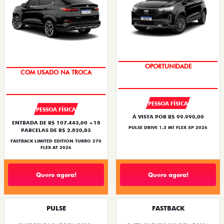
NOVA VERSÃO
TAXA ZERO
PESSOA FÍSICA
PESSOA FÍSICA
À VISTA POR R$ 99.990,00
ENTRADA DE R$ 107.443,00 +18
PULSE DRIVE 1.3 MT FLEX 4P 2026
PARCELAS DE R$ 2.820,83
FASTBACK LIMITED EDITION TURBO 270
FLEX AT 2026
Quero agora!
Quero agora!
PULSE
FASTBACK