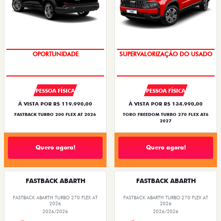
OPORTUNIDADE
OPORTUNIDADE
SUPERVALORIZAÇÃO DO USADO
PESSOA FÍSICA
PESSOA FÍSICA
À VISTA POR R$ 119.990,00
À VISTA POR R$ 134.990,00
FASTBACK TURBO 200 FLEX AT 2026
TORO FREEDOM TURBO 270 FLEX AT6
2027
Quero agora!
Quero agora!
FASTBACK ABARTH
FASTBACK ABARTH
FASTBACK ABARTH TURBO 270 FLEX AT
FASTBACK ABARTH TURBO 270 FLEX AT
2026
2026
2026/2026
2026/2026