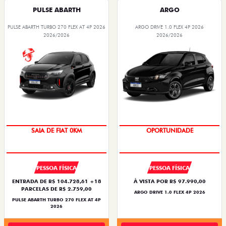
PULSE ABARTH
ARGO
PULSE ABARTH TURBO 270 FLEX AT 4P 2026
ARGO DRIVE 1.0 FLEX 4P 2026
2026/2026
2026/2026
OPORTUNIDADE
BÔNUS DE 6 MIL REAIS
SAIA DE FIAT 0KM
OPORTUNIDADE
PESSOA FÍSICA
PESSOA FÍSICA
ENTRADA DE R$ 104.728,61 +18
À VISTA POR R$ 97.990,00
PARCELAS DE R$ 2.759,00
ARGO DRIVE 1.0 FLEX 4P 2026
PULSE ABARTH TURBO 270 FLEX AT 4P
2026