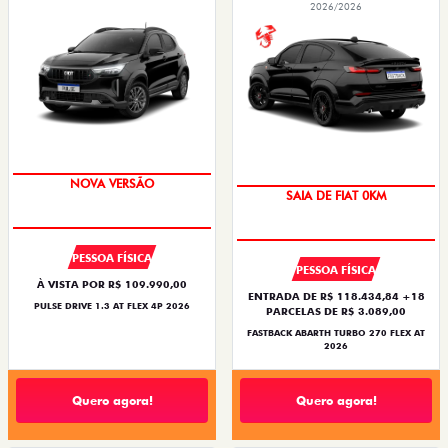
2026/2026
PREÇO IMPERDÍVEL
PREÇO IMPERDÍVEL
NOVA VERSÃO
SAIA DE FIAT 0KM
PESSOA FÍSICA
PESSOA FÍSICA
À VISTA POR R$ 109.990,00
ENTRADA DE R$ 118.434,84 +18
PULSE DRIVE 1.3 AT FLEX 4P 2026
PARCELAS DE R$ 3.089,00
FASTBACK ABARTH TURBO 270 FLEX AT
2026
Quero agora!
Quero agora!