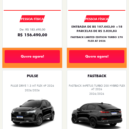
PREÇO IMPERDÍVEL
COM USADO NA TROCA
PESSOA FÍSICA
PESSOA FÍSICA
ENTRADA DE R$ 107.443,00 +18
De: R$ 183.490,00
PARCELAS DE R$ 2.820,83
R$ 156.490,00
FASTBACK LIMITED EDITION TURBO 270
FLEX AT 2026
Quero agora!
Quero agora!
PULSE
FASTBACK
PULSE DRIVE 1.3 MT FLEX 4P 2026
FASTBACK IMPETUS TURBO 200 HYBRID FLEX
AT 2026
2026/2026
2026/2026