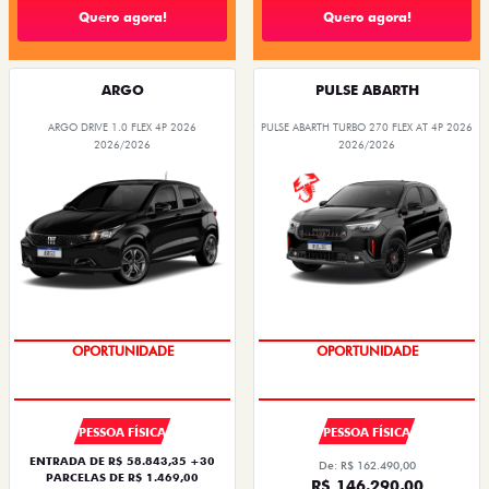
Quero agora!
Quero agora!
ARGO
PULSE ABARTH
ARGO DRIVE 1.0 FLEX 4P 2026
PULSE ABARTH TURBO 270 FLEX AT 4P 2026
2026/2026
2026/2026
BÔNUS DE 6 MIL REAIS
SAIA DE FIAT 0KM
OPORTUNIDADE
OPORTUNIDADE
PESSOA FÍSICA
PESSOA FÍSICA
ENTRADA DE R$ 58.843,35 +30
De: R$ 162.490,00
PARCELAS DE R$ 1.469,00
R$ 146.290,00