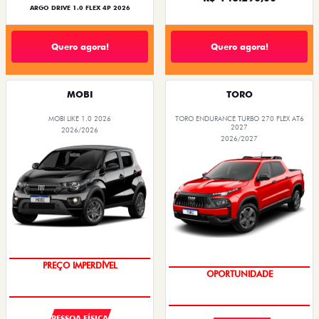
ARGO DRIVE 1.0 FLEX 4P 2026
Quero agora!
Quero agora!
MOBI
TORO
MOBI LIKE 1.0 2026
TORO ENDURANCE TURBO 270 FLEX AT6
2027
2026/2026
2026/2027
SUPER DESCONTO
SUPERVALORIZAÇÃO DO USADO
PREÇO IMPERDÍVEL
OPORTUNIDADE
PESSOA FÍSICA