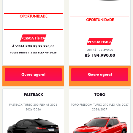
NOVA VERSÃO
PREÇO IMPERDÍVEL
OPORTUNIDADE
OPORTUNIDADE
PESSOA FÍSICA
PESSOA FÍSICA
À VISTA POR R$ 99.990,00
De: R$ 173.490,00
PULSE DRIVE 1.3 MT FLEX 4P 2026
R$ 134.990,00
Quero agora!
Quero agora!
FASTBACK
TORO
FASTBACK TURBO 200 FLEX AT 2026
TORO FREEDOM TURBO 270 FLEX AT6 2027
2026/2026
2026/2027