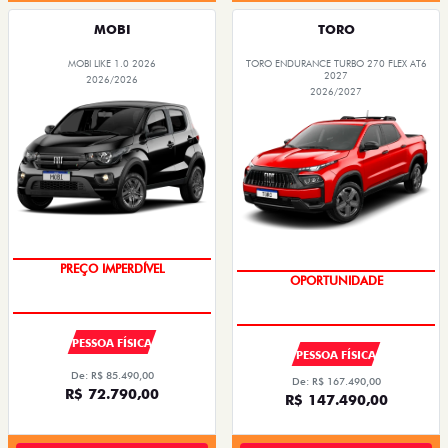
MOBI
TORO
MOBI LIKE 1.0 2026
TORO ENDURANCE TURBO 270 FLEX AT6
2027
2026/2026
2026/2027
SUPER DESCONTO
SUPERVALORIZAÇÃO DO USADO
PREÇO IMPERDÍVEL
OPORTUNIDADE
PESSOA FÍSICA
PESSOA FÍSICA
De: R$ 85.490,00
De: R$ 167.490,00
R$ 72.790,00
R$ 147.490,00