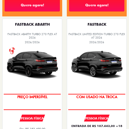
Quero agora!
Quero agora!
FASTBACK ABARTH
FASTBACK
FASTBACK ABARTH TURBO 270 FLEX AT
FASTBACK LIMITED EDITION TURBO 270 FLEX
2026
AT 2026
2026/2026
2026/2026
TAXA ZERO
PREÇO IMPERDÍVEL
COM USADO NA TROCA
SAIA DE FIAT 0KM
PESSOA FÍSICA
PESSOA FÍSICA
ENTRADA DE R$ 107.443,00 +18
De: R$ 183.490,00