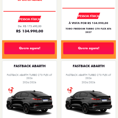
OPORTUNIDADE
OPORTUNIDADE
PREÇO IMPERDÍVEL
PESSOA FÍSICA
PESSOA FÍSICA
À VISTA POR R$ 134.990,00
De: R$ 173.490,00
TORO FREEDOM TURBO 270 FLEX AT6
R$ 134.990,00
2027
Quero agora!
Quero agora!
FASTBACK ABARTH
FASTBACK ABARTH
FASTBACK ABARTH TURBO 270 FLEX AT
FASTBACK ABARTH TURBO 270 FLEX AT
2026
2026
2026/2026
2026/2026