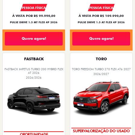
PESSOA FÍSICA
PESSOA FÍSICA
À VISTA POR R$ 99.990,00
À VISTA POR R$ 109.990,00
PULSE DRIVE 1.3 MT FLEX 4P 2026
PULSE DRIVE 1.3 AT FLEX 4P 2026
Quero agora!
Quero agora!
FASTBACK
TORO
FASTBACK IMPETUS TURBO 200 HYBRID FLEX
TORO FREEDOM TURBO 270 FLEX AT6 2027
AT 2026
2026/2027
2026/2026
SUPERVALORIZAÇÃO DO USADO