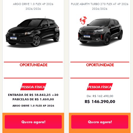
ARGO DRIVE 1.0 FLEX 4P 2026
PULSE ABARTH TURBO 270 FLEX AT 4P 2026
2026/2026
2026/2026
BÔNUS DE 6 MIL REAIS
OPORTUNIDADE
OPORTUNIDADE
SAIA DE FIAT 0KM
PESSOA FÍSICA
PESSOA FÍSICA
ENTRADA DE R$ 58.843,35 +30
De: R$ 162.490,00
PARCELAS DE R$ 1.469,00
R$ 146.290,00
ARGO DRIVE 1.0 FLEX 4P 2026
Quero agora!
Quero agora!