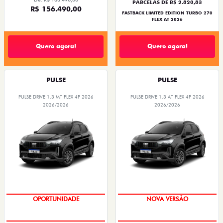
PARCELAS DE R$ 2.820,83
R$ 156.490,00
FASTBACK LIMITED EDITION TURBO 270
FLEX AT 2026
Quero agora!
Quero agora!
PULSE
PULSE
PULSE DRIVE 1.3 MT FLEX 4P 2026
PULSE DRIVE 1.3 AT FLEX 4P 2026
2026/2026
2026/2026
NOVA VERSÃO
PREÇO IMPERDÍVEL
OPORTUNIDADE
NOVA VERSÃO