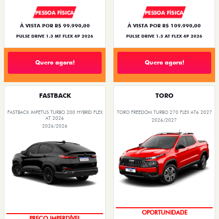
PESSOA FÍSICA
PESSOA FÍSICA
À VISTA POR R$ 99.990,00
À VISTA POR R$ 109.990,00
PULSE DRIVE 1.3 MT FLEX 4P 2026
PULSE DRIVE 1.3 AT FLEX 4P 2026
Quero agora!
Quero agora!
FASTBACK
TORO
FASTBACK IMPETUS TURBO 200 HYBRID FLEX
TORO FREEDOM TURBO 270 FLEX AT6 2027
AT 2026
2026/2027
2026/2026
OPORTUNIDADE
PREÇO IMPERDÍVEL