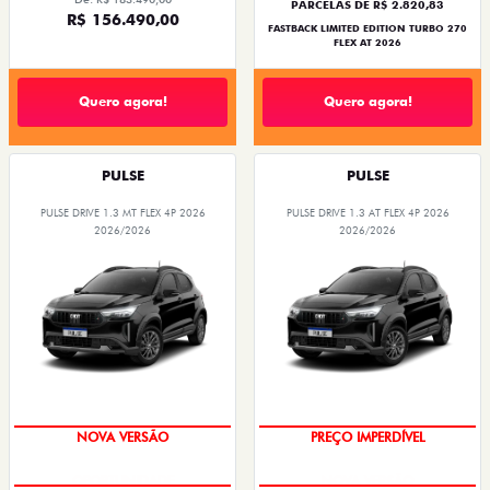
PARCELAS DE R$ 2.820,83
R$ 156.490,00
FASTBACK LIMITED EDITION TURBO 270
FLEX AT 2026
Quero agora!
Quero agora!
PULSE
PULSE
PULSE DRIVE 1.3 MT FLEX 4P 2026
PULSE DRIVE 1.3 AT FLEX 4P 2026
2026/2026
2026/2026
NOVA VERSÃO
PREÇO IMPERDÍVEL