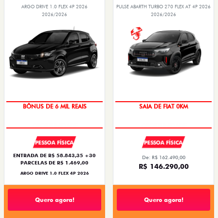
ARGO DRIVE 1.0 FLEX 4P 2026
PULSE ABARTH TURBO 270 FLEX AT 4P 2026
2026/2026
2026/2026
BÔNUS DE 6 MIL REAIS
SAIA DE FIAT 0KM
PESSOA FÍSICA
PESSOA FÍSICA
ENTRADA DE R$ 58.843,35 +30
De: R$ 162.490,00
PARCELAS DE R$ 1.469,00
R$ 146.290,00
ARGO DRIVE 1.0 FLEX 4P 2026
Quero agora!
Quero agora!