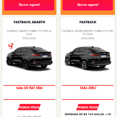
Quero agora!
Quero agora!
FASTBACK ABARTH
FASTBACK
FASTBACK ABARTH TURBO 270 FLEX AT
FASTBACK LIMITED EDITION TURBO 270 FLEX
2026
AT 2026
2026/2026
2026/2026
SAIA DE FIAT 0KM
TAXA ZERO
PESSOA FÍSICA
PESSOA FÍSICA
ENTRADA DE R$ 107.443,00 +18
De: R$ 183.490,00