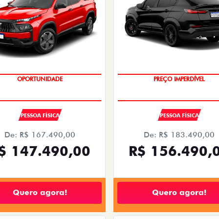
UPERVALORIZAÇÃO DO USADO
SAIA DE FIAT 0KM
PESSOA FÍSICA
PESSOA FÍSICA
De: R$ 167.490,00
De: R$ 183.490,00
$ 147.490,00
R$ 156.490,
Quero agora!
Quero agora!