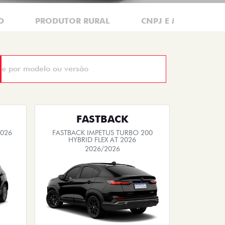
D
PRODUTOR RURAL
CNPJ E MICROEMPR
FASTBACK
2026
FASTBACK IMPETUS TURBO 200
HYBRID FLEX AT 2026
2026/2026