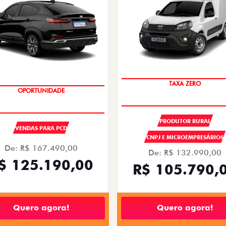
TAXA ZERO
OPORTUNIDADE
PRODUTOR RURAL
VENDAS PARA PCD
CNPJ E MICROEMPRESÁRIOS
De: R$ 167.490,00
De: R$ 132.990,00
$ 125.190,00
R$ 105.790,
Quero agora!
Quero agora!