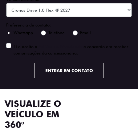
Preferência de contato:
Whatsapp
Telefone
Email
Li e aceito a
Política de Privacidade
e concordo em receber
comunicações da concessionária.
ENTRAR EM CONTATO
VISUALIZE O
VEÍCULO EM
360°