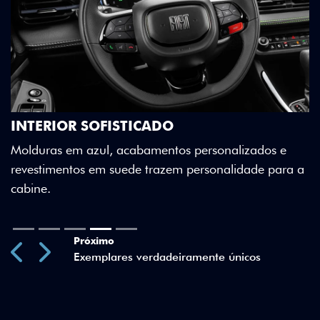
E
A
INTERIOR SOFISTICADO
e
Molduras em azul, acabamentos personalizados e
revestimentos em suede trazem personalidade para a
cabine.
Previous
Next