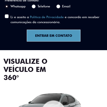
Preferência de contato:
Whatsapp
Telefone
Email
Li e aceito a
Política de Privacidade
e concordo em receber
comunicações da concessionária.
ENTRAR EM CONTATO
VISUALIZE O
VEÍCULO EM
360°