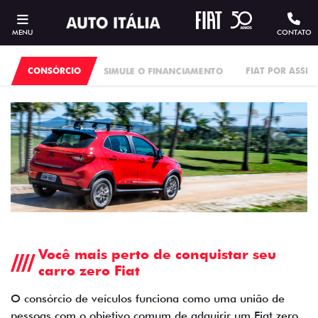
MENU
CONTATO
CONSÓRCIO
SIMULE O FINANCIAMENTO
FIAT POR ASSI
Você mais perto de conquistar seu
carro zero Fiat
O consórcio de veículos funciona como uma união de
pessoas com o objetivo comum de adquirir um Fiat zero