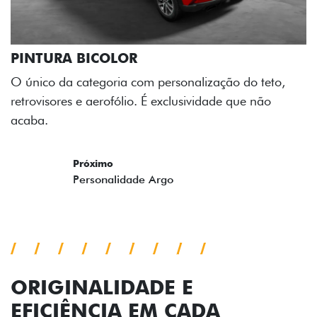
TURA BICOLOR
ico da categoria com personalização do teto,
visores e aerofólio. É exclusividade que não
a.
evious
Next
ORIGINALIDADE E
EFICIÊNCIA EM CADA