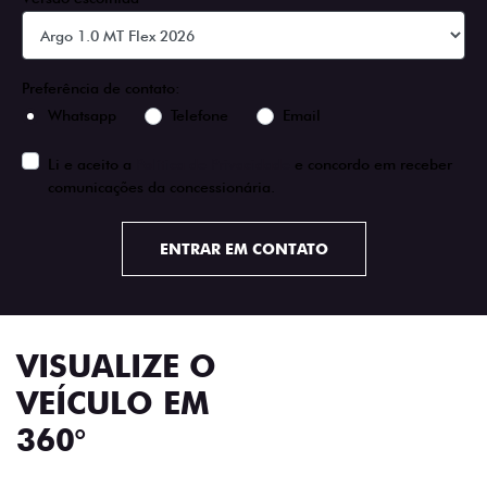
Preferência de contato:
Whatsapp
Telefone
Email
Li e aceito a
Política de Privacidade
e concordo em receber
comunicações da concessionária.
ENTRAR EM CONTATO
VISUALIZE O
VEÍCULO EM
360°