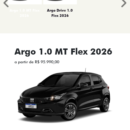
Anterior
P
Argo 1.0 MT Flex
Argo Drive 1.0
2026
Flex 2026
Argo 1.0 MT Flex 2026
a partir de R$ 95.990,00