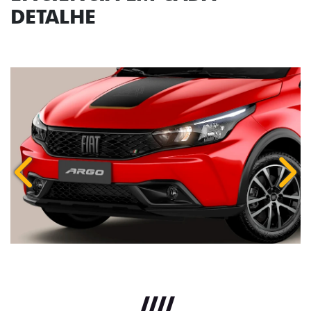
DETALHE
Anterior
Próx