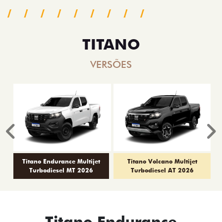
TITANO
VERSÕES
Anterior
P
Titano Endurance Multijet
Titano Volcano Multijet
Turbodiesel MT 2026
Turbodiesel AT 2026
Titano Endurance