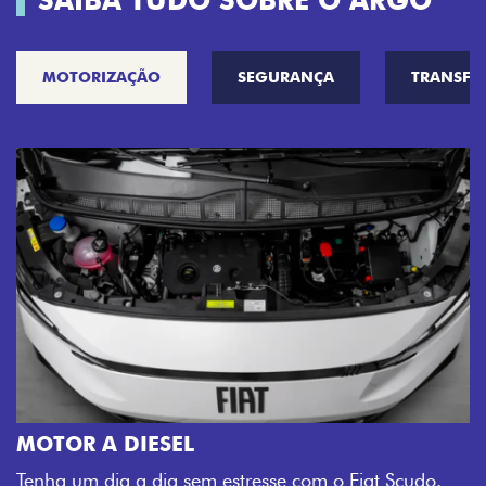
SAIBA TUDO SOBRE O ARGO
MOTORIZAÇÃO
SEGURANÇA
TRANSF
MOTOR A DIESEL
Tenha um dia a dia sem estresse com o Fiat Scudo.