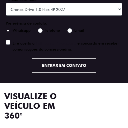
Preferência de contato:
Whatsapp
Telefone
Email
Li e aceito a
Política de Privacidade
e concordo em receber
comunicações da concessionária.
ENTRAR EM CONTATO
VISUALIZE O
VEÍCULO EM
360°