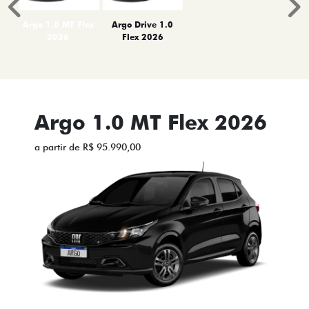
Anterior
P
Argo 1.0 MT Flex
Argo Drive 1.0
2026
Flex 2026
Argo 1.0 MT Flex 2026
a partir de R$ 95.990,00