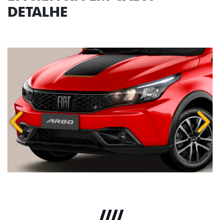
DETALHE
Anterior
Próx