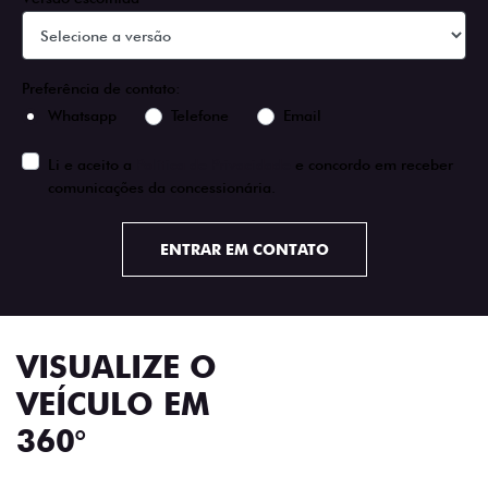
Preferência de contato:
Whatsapp
Telefone
Email
Li e aceito a
Política de Privacidade
e concordo em receber
comunicações da concessionária.
ENTRAR EM CONTATO
VISUALIZE O
VEÍCULO EM
360°