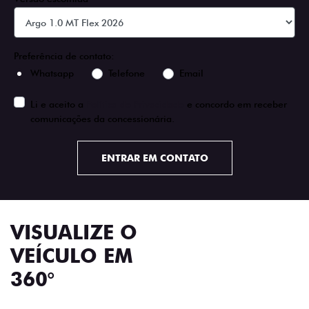
Preferência de contato:
Whatsapp
Telefone
Email
Li e aceito a
Política de Privacidade
e concordo em receber
comunicações da concessionária.
ENTRAR EM CONTATO
VISUALIZE O
VEÍCULO EM
360°