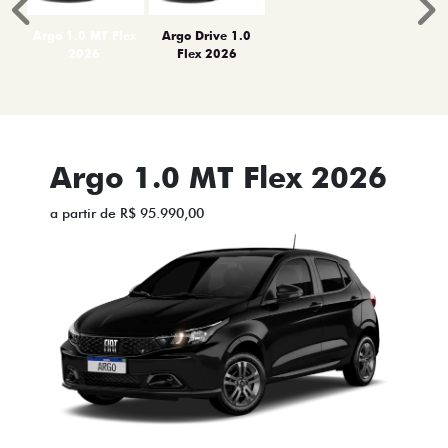
Anterior
P
Argo 1.0 MT Flex
Argo Drive 1.0
2026
Flex 2026
Argo 1.0 MT Flex 2026
a partir de R$ 95.990,00