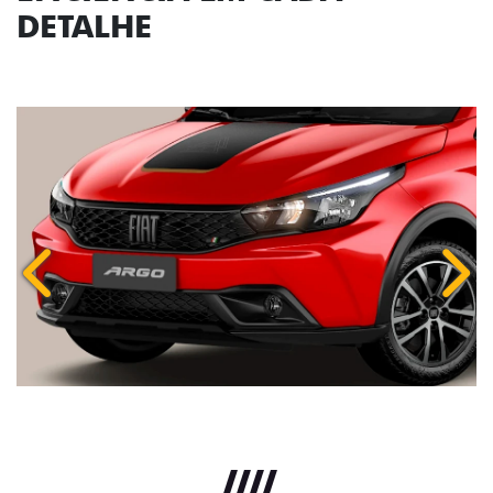
DETALHE
Anterior
Próx