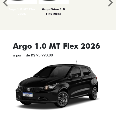
Anterior
P
Argo 1.0 MT Flex
Argo Drive 1.0
2026
Flex 2026
Argo 1.0 MT Flex 2026
a partir de R$ 95.990,00