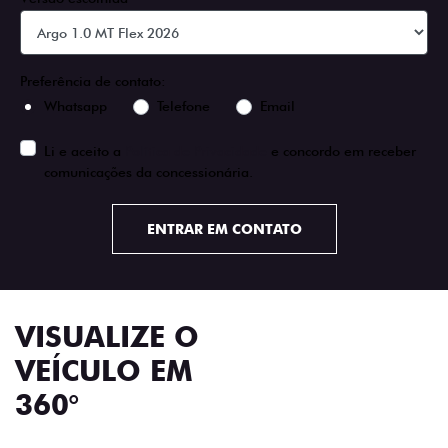
Preferência de contato:
Whatsapp
Telefone
Email
Li e aceito a
Política de Privacidade
e concordo em receber
comunicações da concessionária.
ENTRAR EM CONTATO
VISUALIZE O
VEÍCULO EM
360°