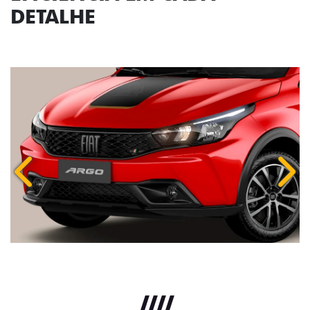
DETALHE
Anterior
Próx