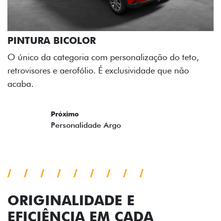
OLOR
oria com personalização do teto,
rofólio. É exclusividade que não
ORIGINALIDADE E
EFICIÊNCIA EM CADA