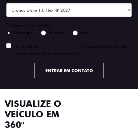
Preferência de contato:
Whatsapp
Telefone
Email
Li e aceito a
Política de Privacidade
e concordo em receber
comunicações da concessionária.
ENTRAR EM CONTATO
VISUALIZE O
VEÍCULO EM
360°