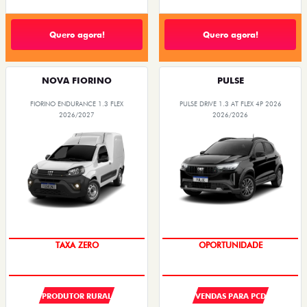
Quero agora!
Quero agora!
NOVA FIORINO
PULSE
FIORINO ENDURANCE 1.3 FLEX
PULSE DRIVE 1.3 AT FLEX 4P 2026
2026/2027
2026/2026
TAXA ZERO
OPORTUNIDADE
PRODUTOR RURAL
VENDAS PARA PCD