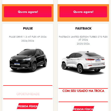
Quero agora!
Quero agora!
PULSE
FASTBACK
PULSE DRIVE 1.3 MT FLEX 4P 2026
FASTBACK LIMITED EDITION TURBO 270 FLEX
AT 2026
2026/2026
2025/2026
NOVA VERSÃO
COM SEU USADO NA TROCA
PESSOA FÍSICA
PESSOA FÍSICA