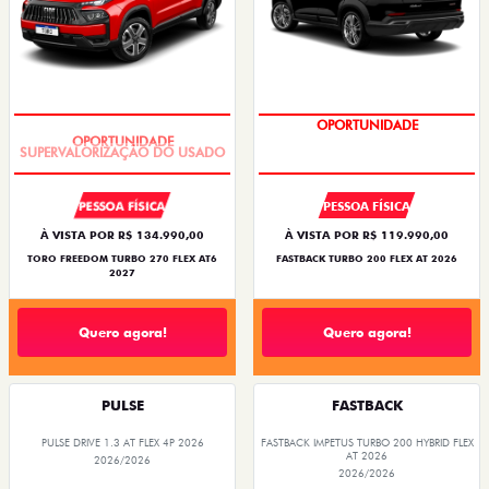
OPORTUNIDADE
OPORTUNIDADE
PESSOA FÍSICA
PESSOA FÍSICA
À VISTA POR R$ 134.990,00
À VISTA POR R$ 119.990,00
TORO FREEDOM TURBO 270 FLEX AT6
FASTBACK TURBO 200 FLEX AT 2026
2027
Quero agora!
Quero agora!
PULSE
FASTBACK
PULSE DRIVE 1.3 AT FLEX 4P 2026
FASTBACK IMPETUS TURBO 200 HYBRID FLEX
AT 2026
2026/2026
2026/2026