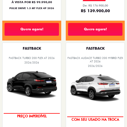
À VISTA POR R$ 99.990,00
De: R$ 176.900,00
PULSE DRIVE 1.3 MT FLEX 4P 2026
R$ 139.900,00
Quero agora!
Quero agora!
FASTBACK
FASTBACK
FASTBACK TURBO 200 FLEX AT 2026
FASTBACK AUDACE TURBO 200 HYBRID FLEX
AT 2026
2026/2026
2026/2026
PREÇO IMPERDÍVEL
COM SEU USADO NA TROCA