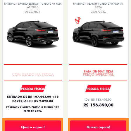
FASTBACK LIMITED EDITION TURBO 270 FLEX
FASTBACK ABARTH TURBO 270 FLEX AT
AT 2026
2026
2026/2026
2026/2026
TAXA ZERO
SAIA DE FIAT 0KM
PESSOA FÍSICA
PESSOA FÍSICA
ENTRADA DE R$ 107.443,00 +18
De: R$ 183.490,00
PARCELAS DE R$ 2.820,83
R$ 156.390,00
FASTBACK LIMITED EDITION TURBO 270
FLEX AT 2026
Quero agora!
Quero agora!