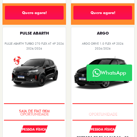
Quero agora!
Quero agora!
PULSE ABARTH
ARGO
PULSE ABARTH TURBO 270 FLEX AT 4P 2026
ARGO DRIVE 1.0 FLEX 4P 2026
2026/2026
2026/2026
WhatsApp
SAIA DE FIAT 0KM
BÔNUS DE 6 MIL REAIS
PESSOA FÍSICA
PESSOA FÍSICA