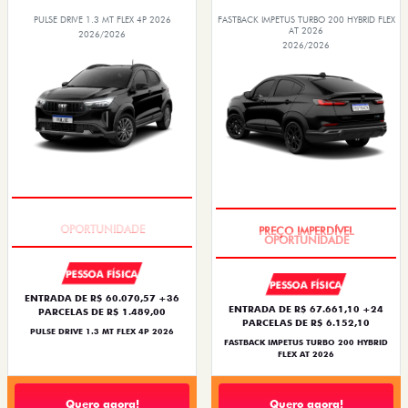
PULSE DRIVE 1.3 MT FLEX 4P 2026
FASTBACK IMPETUS TURBO 200 HYBRID FLEX
AT 2026
2026/2026
2026/2026
NOVA VERSÃO
PREÇO IMPERDÍVEL
PESSOA FÍSICA
PESSOA FÍSICA
ENTRADA DE R$ 60.070,57 +36
ENTRADA DE R$ 67.661,10 +24
PARCELAS DE R$ 1.489,00
PARCELAS DE R$ 6.152,10
PULSE DRIVE 1.3 MT FLEX 4P 2026
FASTBACK IMPETUS TURBO 200 HYBRID
FLEX AT 2026
Quero agora!
Quero agora!