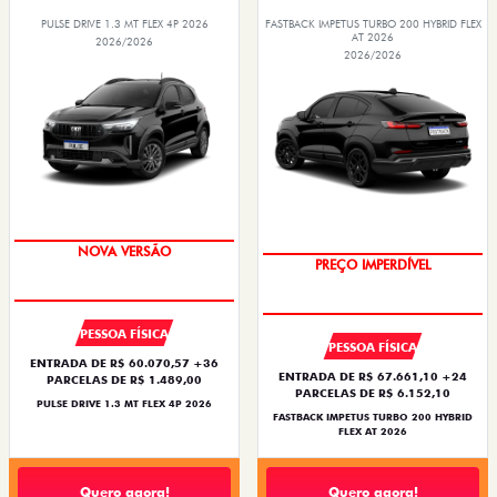
PULSE DRIVE 1.3 MT FLEX 4P 2026
FASTBACK IMPETUS TURBO 200 HYBRID FLEX
AT 2026
2026/2026
2026/2026
NOVA VERSÃO
PREÇO IMPERDÍVEL
PESSOA FÍSICA
PESSOA FÍSICA
ENTRADA DE R$ 60.070,57 +36
ENTRADA DE R$ 67.661,10 +24
PARCELAS DE R$ 1.489,00
PARCELAS DE R$ 6.152,10
PULSE DRIVE 1.3 MT FLEX 4P 2026
FASTBACK IMPETUS TURBO 200 HYBRID
FLEX AT 2026
Quero agora!
Quero agora!