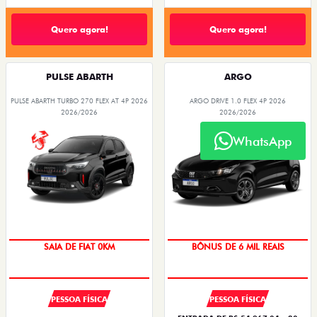
Quero agora!
Quero agora!
PULSE ABARTH
ARGO
PULSE ABARTH TURBO 270 FLEX AT 4P 2026
ARGO DRIVE 1.0 FLEX 4P 2026
2026/2026
2026/2026
WhatsApp
SAIA DE FIAT 0KM
BÔNUS DE 6 MIL REAIS
PESSOA FÍSICA
PESSOA FÍSICA