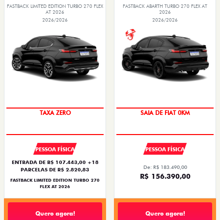
FASTBACK LIMITED EDITION TURBO 270 FLEX
FASTBACK ABARTH TURBO 270 FLEX AT
AT 2026
2026
2026/2026
2026/2026
TAXA ZERO
SAIA DE FIAT 0KM
PESSOA FÍSICA
PESSOA FÍSICA
ENTRADA DE R$ 107.443,00 +18
De: R$ 183.490,00
PARCELAS DE R$ 2.820,83
R$ 156.390,00
FASTBACK LIMITED EDITION TURBO 270
FLEX AT 2026
Quero agora!
Quero agora!