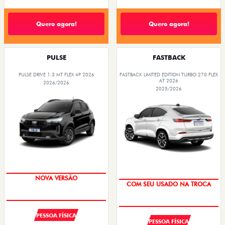
Quero agora!
Quero agora!
PULSE
FASTBACK
PULSE DRIVE 1.3 MT FLEX 4P 2026
FASTBACK LIMITED EDITION TURBO 270 FLEX
AT 2026
2026/2026
2025/2026
NOVA VERSÃO
COM SEU USADO NA TROCA
PESSOA FÍSICA
PESSOA FÍSICA