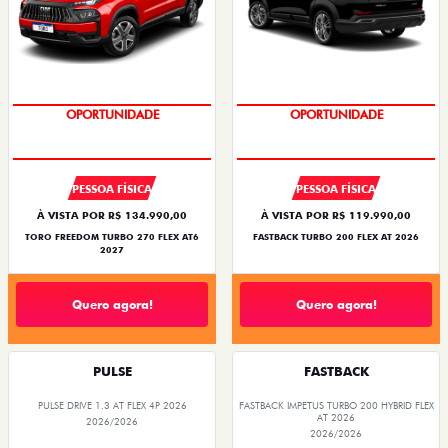
OPORTUNIDADE
OPORTUNIDADE
PESSOA FÍSICA
PESSOA FÍSICA
À VISTA POR R$ 134.990,00
À VISTA POR R$ 119.990,00
TORO FREEDOM TURBO 270 FLEX AT6
FASTBACK TURBO 200 FLEX AT 2026
2027
Quero agora!
Quero agora!
PULSE
FASTBACK
PULSE DRIVE 1.3 AT FLEX 4P 2026
FASTBACK IMPETUS TURBO 200 HYBRID FLEX
AT 2026
2026/2026
2026/2026