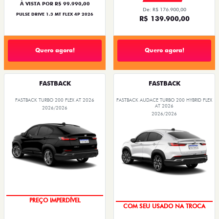
À VISTA POR R$ 99.990,00
De: R$ 176.900,00
PULSE DRIVE 1.3 MT FLEX 4P 2026
R$ 139.900,00
Quero agora!
Quero agora!
FASTBACK
FASTBACK
FASTBACK TURBO 200 FLEX AT 2026
FASTBACK AUDACE TURBO 200 HYBRID FLEX
AT 2026
2026/2026
2026/2026
PREÇO IMPERDÍVEL
COM SEU USADO NA TROCA