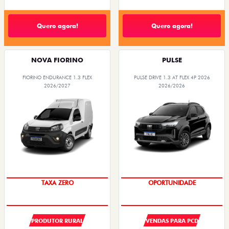
Quero agora!
Quero agora!
NOVA FIORINO
PULSE
FIORINO ENDURANCE 1.3 FLEX
PULSE DRIVE 1.3 AT FLEX 4P 2026
2026/2027
2026/2026
TAXA ZERO
OPORTUNIDADE
PRODUTOR RURAL
VENDAS PARA PCD