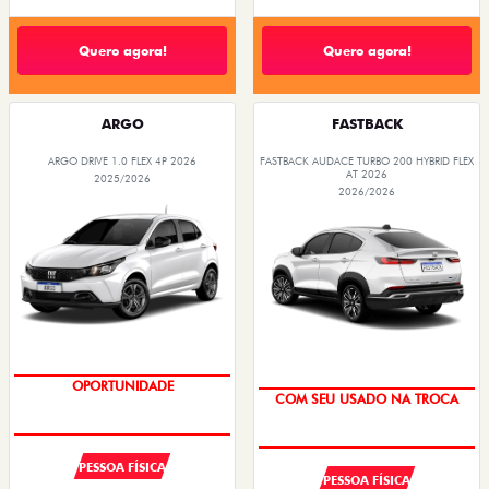
Quero agora!
Quero agora!
ARGO
FASTBACK
ARGO DRIVE 1.0 FLEX 4P 2026
FASTBACK AUDACE TURBO 200 HYBRID FLEX
AT 2026
2025/2026
2026/2026
OPORTUNIDADE
COM SEU USADO NA TROCA
PESSOA FÍSICA
PESSOA FÍSICA