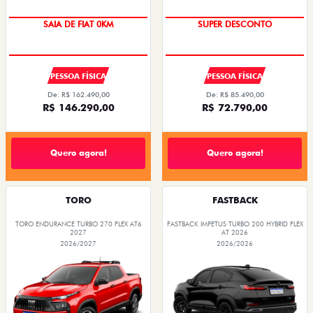
SAIA DE FIAT 0KM
SUPER DESCONTO
PESSOA FÍSICA
PESSOA FÍSICA
De: R$ 162.490,00
De: R$ 85.490,00
R$ 146.290,00
R$ 72.790,00
Quero agora!
Quero agora!
TORO
FASTBACK
TORO ENDURANCE TURBO 270 FLEX AT6
FASTBACK IMPETUS TURBO 200 HYBRID FLEX
2027
AT 2026
2026/2027
2026/2026