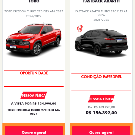
TORO
FASTBACK ABARTH
TORO FREEDOM TURBO 270 FLEX AT6 2027
FASTBACK ABARTH TURBO 270 FLEX AT
2026
2026/2027
2026/2026
OPORTUNIDADE
CONDIÇÃO IMPERDÍVEL
PESSOA FÍSICA
PESSOA FÍSICA
À VISTA POR R$ 134.990,00
De: R$ 183.990,00
TORO FREEDOM TURBO 270 FLEX AT6
R$ 156.392,00
2027
Quero agora!
Quero agora!