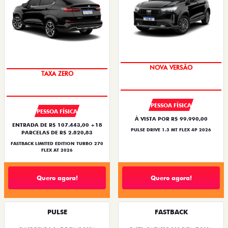
NOVA VERSÃO
TAXA ZERO
PESSOA FÍSICA
PESSOA FÍSICA
À VISTA POR R$ 99.990,00
ENTRADA DE R$ 107.443,00 +18
PULSE DRIVE 1.3 MT FLEX 4P 2026
PARCELAS DE R$ 2.820,83
FASTBACK LIMITED EDITION TURBO 270
FLEX AT 2026
Quero agora!
Quero agora!
PULSE
FASTBACK