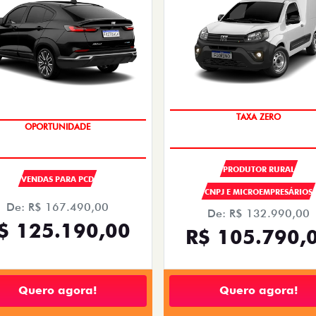
TAXA ZERO
OPORTUNIDADE
PRODUTOR RURAL
VENDAS PARA PCD
CNPJ E MICROEMPRESÁRIOS
De: R$ 167.490,00
De: R$ 132.990,00
$ 125.190,00
R$ 105.790,
Quero agora!
Quero agora!