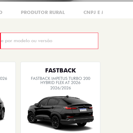
D
PRODUTOR RURAL
CNPJ E MICROEMPR
FASTBACK
2026
FASTBACK IMPETUS TURBO 200
HYBRID FLEX AT 2026
2026/2026