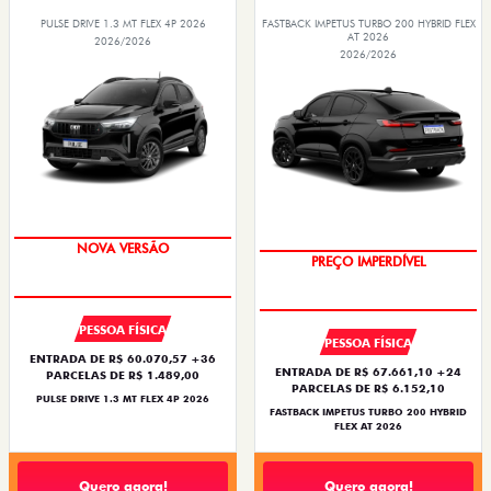
PULSE DRIVE 1.3 MT FLEX 4P 2026
FASTBACK IMPETUS TURBO 200 HYBRID FLEX
AT 2026
2026/2026
2026/2026
NOVA VERSÃO
PREÇO IMPERDÍVEL
PESSOA FÍSICA
PESSOA FÍSICA
ENTRADA DE R$ 60.070,57 +36
ENTRADA DE R$ 67.661,10 +24
PARCELAS DE R$ 1.489,00
PARCELAS DE R$ 6.152,10
PULSE DRIVE 1.3 MT FLEX 4P 2026
FASTBACK IMPETUS TURBO 200 HYBRID
FLEX AT 2026
Quero agora!
Quero agora!