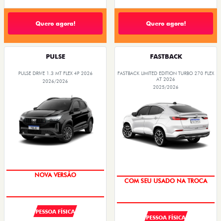
Quero agora!
Quero agora!
PULSE
FASTBACK
PULSE DRIVE 1.3 MT FLEX 4P 2026
FASTBACK LIMITED EDITION TURBO 270 FLEX
AT 2026
2026/2026
2025/2026
NOVA VERSÃO
COM SEU USADO NA TROCA
PESSOA FÍSICA
PESSOA FÍSICA