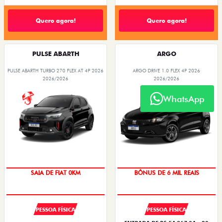
Quero agora!
Quero agora!
PULSE ABARTH
ARGO
PULSE ABARTH TURBO 270 FLEX AT 4P 2026
ARGO DRIVE 1.0 FLEX 4P 2026
2026/2026
2026/2026
WhatsApp
SAIA DE FIAT 0KM
BÔNUS DE 6 MIL REAIS
PESSOA FÍSICA
PESSOA FÍSICA