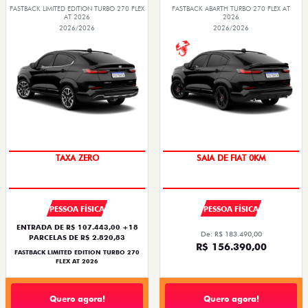
FASTBACK LIMITED EDITION TURBO 270 FLEX
FASTBACK ABARTH TURBO 270 FLEX AT
AT 2026
2026
2026/2026
2026/2026
TAXA ZERO
SAIA DE FIAT 0KM
PESSOA FÍSICA
PESSOA FÍSICA
ENTRADA DE R$ 107.443,00 +18
De: R$ 183.490,00
PARCELAS DE R$ 2.820,83
R$ 156.390,00
FASTBACK LIMITED EDITION TURBO 270
FLEX AT 2026
Quero agora!
Quero agora!