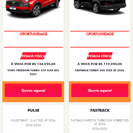
OPORTUNIDADE
OPORTUNIDADE
PESSOA FÍSICA
PESSOA FÍSICA
À VISTA POR R$ 134.990,00
À VISTA POR R$ 119.990,00
TORO FREEDOM TURBO 270 FLEX AT6
FASTBACK TURBO 200 FLEX AT 2026
2027
Quero agora!
Quero agora!
PULSE
FASTBACK
PULSE DRIVE 1.3 AT FLEX 4P 2026
FASTBACK IMPETUS TURBO 200 HYBRID FLEX
AT 2026
2026/2026
2026/2026