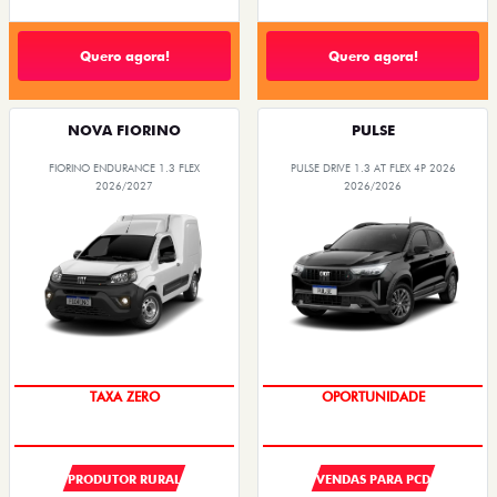
Quero agora!
Quero agora!
NOVA FIORINO
PULSE
FIORINO ENDURANCE 1.3 FLEX
PULSE DRIVE 1.3 AT FLEX 4P 2026
2026/2027
2026/2026
TAXA ZERO
OPORTUNIDADE
PRODUTOR RURAL
VENDAS PARA PCD