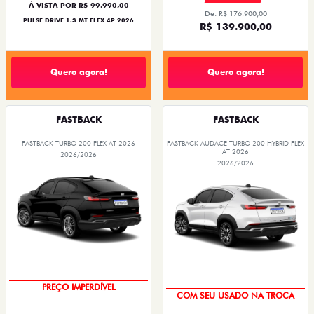
À VISTA POR R$ 99.990,00
De: R$ 176.900,00
PULSE DRIVE 1.3 MT FLEX 4P 2026
R$ 139.900,00
Quero agora!
Quero agora!
FASTBACK
FASTBACK
FASTBACK TURBO 200 FLEX AT 2026
FASTBACK AUDACE TURBO 200 HYBRID FLEX
AT 2026
2026/2026
2026/2026
PREÇO IMPERDÍVEL
COM SEU USADO NA TROCA